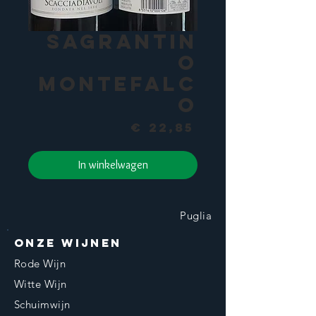
Sagrantin
o
Montefalc
o
Prijs
€ 22,85
In winkelwagen
Puglia
Onze wijnen
Rode Wijn
Witte Wijn
Schuimwijn