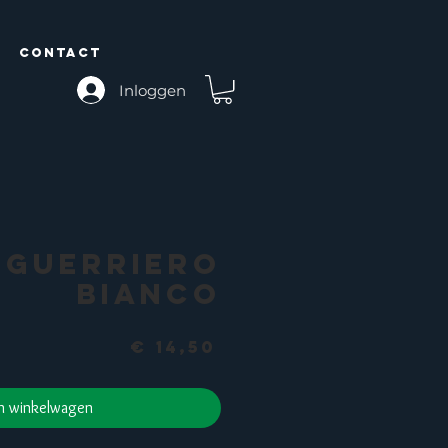
CONTACT
Inloggen
Guerriero
Bianco
Prijs
€ 14,50
In winkelwagen